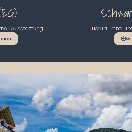
(EG)
Schwar
ner Ausstattung
Lichtdurchflut
ionen
We