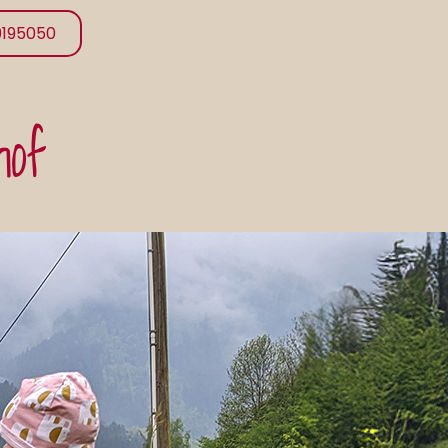
9195050
hof